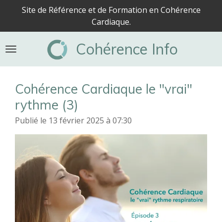
Site de Référence et de Formation en Cohérence
Passer
Cardiaque.
au
contenu
Cohérence Info
principal
Cohérence Cardiaque le "vrai"
rythme (3)
Publié le 13 février 2025 à 07:30