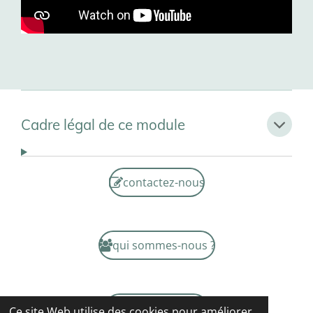
Cadre légal de ce module
contactez-nous
qui sommes-nous ?
mentions légales
Ce site Web utilise des cookies pour améliorer