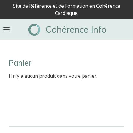
Site de Référence et de Formation en Cohérence
Passer
Cardiaque.
au
contenu
Cohérence Info
principal
Panier
Il n'y a aucun produit dans votre panier.