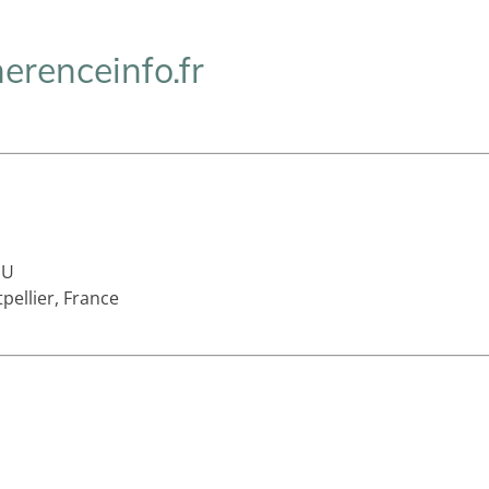
erenceinfo.fr
SU
ellier, France