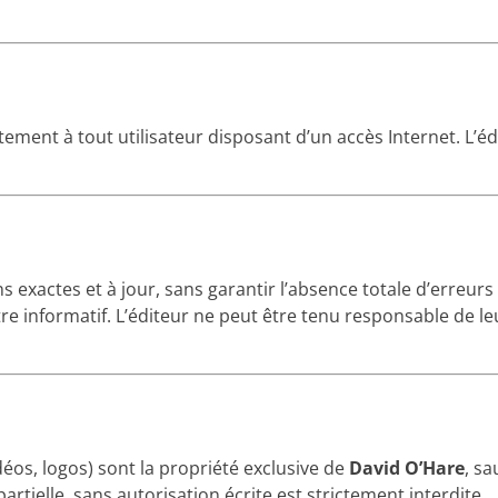
tement à tout utilisateur disposant d’un accès Internet. L’édi
ns exactes et à jour, sans garantir l’absence totale d’erreur
titre informatif. L’éditeur ne peut être tenu responsable de l
déos, logos) sont la propriété exclusive de
David O’Hare
, sa
artielle, sans autorisation écrite est strictement interdite.