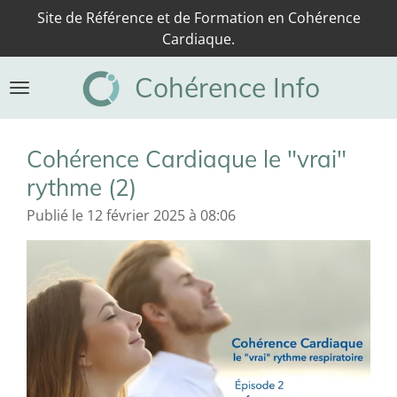
Site de Référence et de Formation en Cohérence
Passer
Cardiaque.
au
contenu
Cohérence Info
principal
Cohérence Cardiaque le "vrai"
rythme (2)
Publié le 12 février 2025 à 08:06