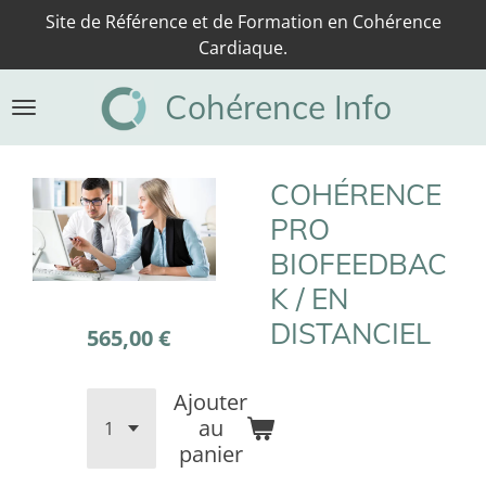
Site de Référence et de Formation en Cohérence
Passer
Cardiaque.
au
contenu
Cohérence Info
principal
COHÉRENCE
PRO
BIOFEEDBAC
K / EN
DISTANCIEL
565,00 €
Ajouter
au
panier