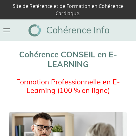
Site de Référence et de Formation en Cohérence
Passer
Cardiaque.
au
contenu
Cohérence Info
principal
Cohérence CONSEIL en E-
LEARNING
Formation Professionnelle en E-
Learning (100 % en ligne)