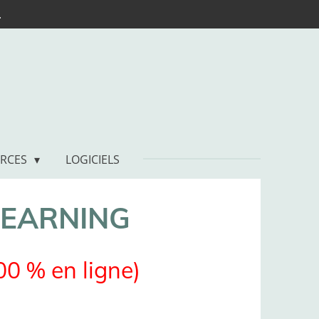
.
URCES
LOGICIELS
LEARNING
00 % en ligne)