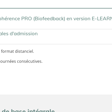
Cohérence PRO (Biofeedback) en version E-LEA
ales d'admission
format distanciel.
journées consécutives.
de base intégrale ...