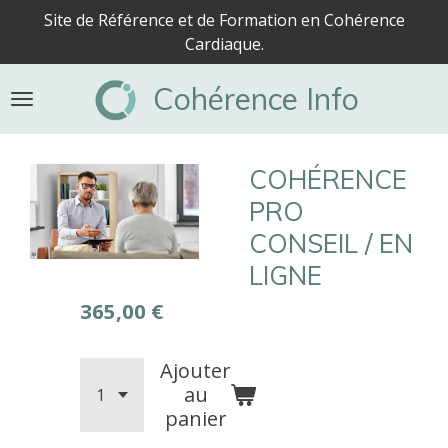
Site de Référence et de Formation en Cohérence
Passer
Cardiaque.
au
contenu
Cohérence Info
principal
COHÉRENCE
PRO
CONSEIL / EN
LIGNE
365,00 €
Ajouter
au
panier