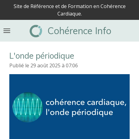
Site de Référence et de Formation en Cohérence
Passer
Cardiaque.
au
contenu
Cohérence Info
principal
L'onde périodique
Publié le 29 août 2025 à 07:06