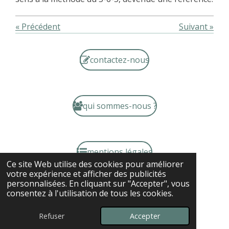
«
Précédent
Suivant
»
contactez-nous
qui sommes-nous ?
mentions légales
Ce site Web utilise des cookies pour améliorer
votre expérience et afficher des publicités
personnalisées. En cliquant sur "Accepter", vous
consentez à l'utilisation de tous les cookies.
© 2024 - 2026 Dr David O'Hare et cohérenceinfo.fr
Propulsé par
Webador
Refuser
Accepter