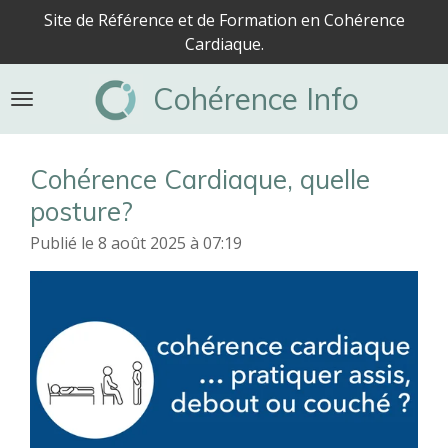
Site de Référence et de Formation en Cohérence
Passer
Cardiaque.
au
contenu
Cohérence Info
principal
Cohérence Cardiaque, quelle
posture?
Publié le 8 août 2025 à 07:19