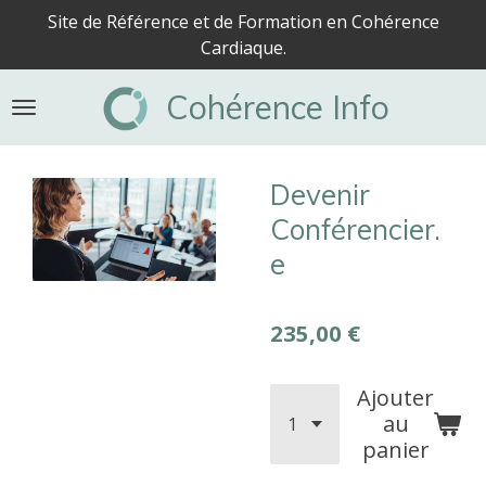
Site de Référence et de Formation en Cohérence
Passer
Cardiaque.
au
contenu
Cohérence Info
principal
Devenir
Conférencier.
e
235,00 €
Ajouter
au
panier