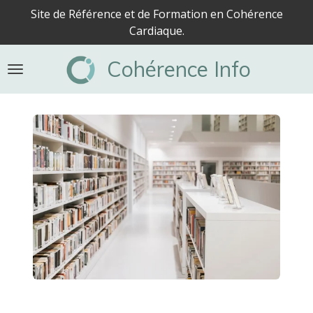
Site de Référence et de Formation en Cohérence
Passer
Cardiaque.
au
contenu
Cohérence Info
principal