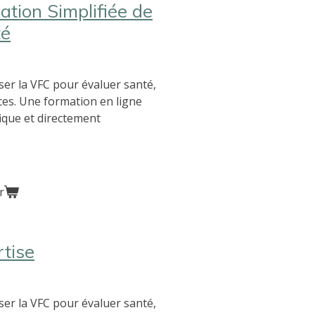
ation Simplifiée de
té
er la VFC pour évaluer santé,
ces. Une formation en ligne
fique et directement
r
rtise
er la VFC pour évaluer santé,